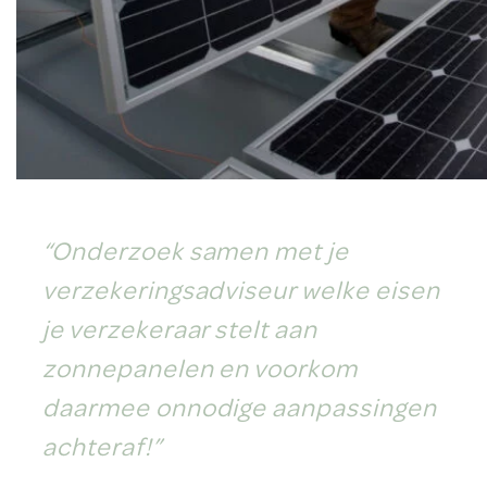
“Onderzoek samen met je
verzekeringsadviseur welke eisen
je verzekeraar stelt aan
zonnepanelen en voorkom
daarmee onnodige aanpassingen
achteraf!”