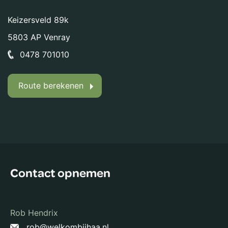
Keizersveld 89k
5803 AP Venray
0478 701010
Route berekenen
Contact opnemen
Rob Hendrix
rob@welkombijhaa.nl