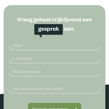
Vraag geheel vrijblijvend een
gesprek
aan.